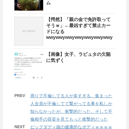
ム
【愕然】「親の金で免許取って
そうｗ」←最凶すぎて禁止カー
ドになる
wwywwywwywwywwywwywwy
【画像】女子、ラピュタの欠陥
に気ずく
PREV
周りで不倫してる人が多すぎる。集まった
人全員が不倫してて繋がってる事を私しか
知らなかったが、衝撃的だった。そして不
倫相手の容姿を見てもっと衝撃的だった
NEXT
ビッグダディ娘の健康的なボディｗｗｗｗ