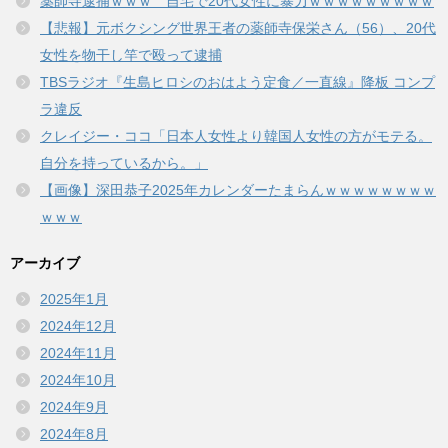
薬師寺逮捕ｗｗｗ 自宅で20代女性に暴力ｗｗｗｗｗｗｗｗｗ
【悲報】元ボクシング世界王者の薬師寺保栄さん（56）、20代
女性を物干し竿で殴って逮捕
TBSラジオ『生島ヒロシのおはよう定食／一直線』降板 コンプ
ラ違反
クレイジー・ココ「日本人女性より韓国人女性の方がモテる。
自分を持っているから。」
【画像】深田恭子2025年カレンダーたまらんｗｗｗｗｗｗｗｗ
ｗｗｗ
アーカイブ
2025年1月
2024年12月
2024年11月
2024年10月
2024年9月
2024年8月