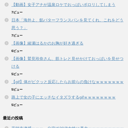
【動画】女子アナが温泉ロケでおっぱいポロリしてしまう
7ビュー
日本「海外よ、餡バターフランスパンを見てくれ、これをどう
思う？」
7ビュー
【画像】綾瀬はるかのお胸が好き過ぎる
6ビュー
【画像】鷲見玲奈さん、筋トレと見せかけておっぱいを見せつ
ける
5ビュー
【gif】体がビクッと反応したらお前らの負けなｗｗｗｗｗｗｗ
5ビュー
路上で女の子にエッチなイタズラするgifｗｗｗｗｗｗｗｗ
5ビュー
最近の投稿