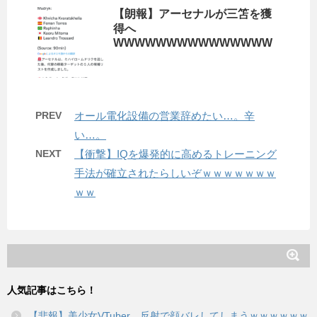
【朗報】アーセナルが三笘を獲
得へ
WWWWWWWWWWWWWWW
PREV
オール電化設備の営業辞めたい…。辛
い…。
NEXT
【衝撃】IQを爆発的に高めるトレーニング
手法が確立されたらしいぞｗｗｗｗｗｗｗ
ｗｗ
人気記事はこちら！
【悲報】美少女VTuber、反射で顔バレしてしまうｗｗｗｗｗｗ