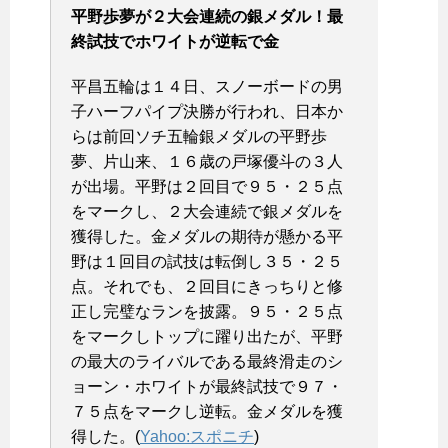
平野歩夢が２大会連続の銀メダル！最
終試技でホワイトが逆転で金
平昌五輪は１４日、スノーボードの男
子ハーフパイプ決勝が行われ、日本か
らは前回ソチ五輪銀メダルの平野歩
夢、片山来、１６歳の戸塚優斗の３人
が出場。平野は２回目で９５・２５点
をマークし、２大会連続で銀メダルを
獲得した。金メダルの期待が懸かる平
野は１回目の試技は転倒し３５・２５
点。それでも、２回目にきっちりと修
正し完璧なランを披露。９５・２５点
をマークしトップに躍り出たが、平野
の最大のライバルである最終滑走のシ
ョーン・ホワイトが最終試技で９７・
７５点をマークし逆転。金メダルを獲
得した。(
Yahoo:スポニチ
)