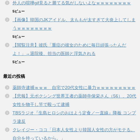
外人の喧嘩gif見ると勝てる気がしないよなｗｗｗｗｗｗｗｗ
5ビュー
【画像】韓国のJKアイドル、太ももが太すぎて大炎上してしま
うｗｗｗｗｗｗｗｗ
5ビュー
【閲覧注意】彼氏「重症の彼女のために毎日頑張ったんだ
よ！」→退院後、担当の医師と浮気される
5ビュー
最近の投稿
薬師寺逮捕ｗｗｗ 自宅で20代女性に暴力ｗｗｗｗｗｗｗｗｗ
【悲報】元ボクシング世界王者の薬師寺保栄さん（56）、20代
女性を物干し竿で殴って逮捕
TBSラジオ『生島ヒロシのおはよう定食／一直線』降板 コンプ
ラ違反
クレイジー・ココ「日本人女性より韓国人女性の方がモテる。
自分を持っているから。」