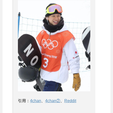
引用：
4chan
、
4chan②
、
Reddit