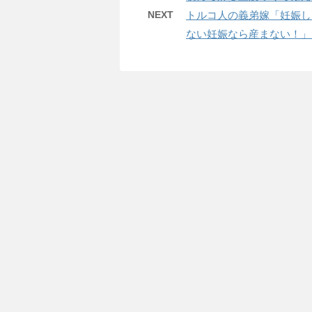
NEXT
トルコ人の義弟嫁「妊娠し
ない妊娠なら産まない！」