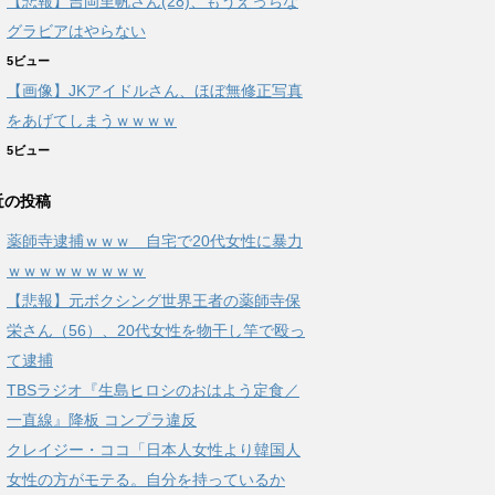
【悲報】吉岡里帆さん(28)、もうえっちな
グラビアはやらない
5ビュー
【画像】JKアイドルさん、ほぼ無修正写真
をあげてしまうｗｗｗｗ
5ビュー
近の投稿
薬師寺逮捕ｗｗｗ 自宅で20代女性に暴力
ｗｗｗｗｗｗｗｗｗ
【悲報】元ボクシング世界王者の薬師寺保
栄さん（56）、20代女性を物干し竿で殴っ
て逮捕
TBSラジオ『生島ヒロシのおはよう定食／
一直線』降板 コンプラ違反
クレイジー・ココ「日本人女性より韓国人
女性の方がモテる。自分を持っているか