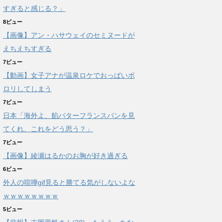
すぎると感じる？」
8ビュー
【画像】アン・ハサウェイのセミヌードが
えちえちすぎる
7ビュー
【動画】女子アナが温泉ロケでおっぱいポ
ロリしてしまう
7ビュー
日本「海外よ、餡バターフランスパンを見
てくれ、これをどう思う？」
7ビュー
【画像】綾瀬はるかのお胸が好き過ぎる
6ビュー
外人の喧嘩gif見ると勝てる気がしないよな
ｗｗｗｗｗｗｗｗ
5ビュー