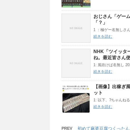
おじさん「ゲーム
「？」
1 ：極ゲー名無しさん：201
続きを読む
NHK「ツイッタ
ね。最近皆さん
1: 風吹けば名無し 2019/0
続きを読む
【画像】出稼ぎ風
ット
1: 以下、?ちゃんねるか
続きを読む
PREV
初めて麻婆豆腐つくったん