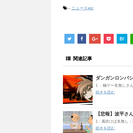
-
ニュースetc
B!
関連記事
ダンガンロンパ
1 ：極ゲー名無しさん：201
続きを読む
【悲報】波平さ
1：風吹けば名無し：2022/0
続きを読む