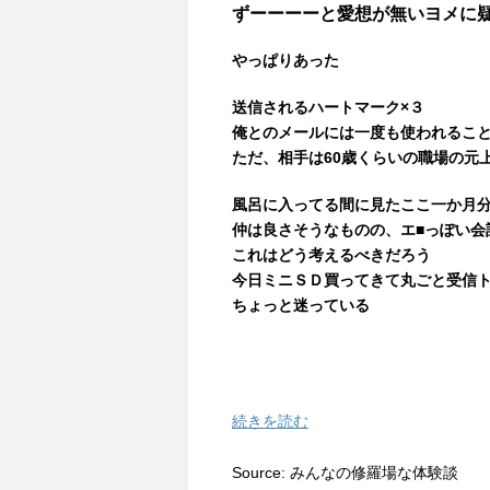
ずーーーーと愛想が無いヨメに
やっぱりあった
送信されるハートマーク×３
俺とのメールには一度も使われるこ
ただ、相手は60歳くらいの職場の元
風呂に入ってる間に見たここ一か月
仲は良さそうなものの、エ■っぽい
これはどう考えるべきだろう
今日ミニＳＤ買ってきて丸ごと受信
ちょっと迷っている
続きを読む
Source: みんなの修羅場な体験談