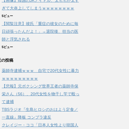
【画像】韓国のJKアイドル、太ももが太す
ぎて大炎上してしまうｗｗｗｗｗｗｗｗ
5ビュー
【閲覧注意】彼氏「重症の彼女のために毎
日頑張ったんだよ！」→退院後、担当の医
師と浮気される
5ビュー
近の投稿
薬師寺逮捕ｗｗｗ 自宅で20代女性に暴力
ｗｗｗｗｗｗｗｗｗ
【悲報】元ボクシング世界王者の薬師寺保
栄さん（56）、20代女性を物干し竿で殴っ
て逮捕
TBSラジオ『生島ヒロシのおはよう定食／
一直線』降板 コンプラ違反
クレイジー・ココ「日本人女性より韓国人