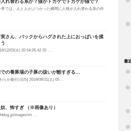
が入れ替わる系か？猫がトカゲでトカゲが猫で？
界では、人と人がぶつかった瞬間に人格が入れ替わる系の作
な実さん、バックからハグされた上におっぱいを揉
まう
2/03(火) 20:54:05.42 ID: …
最
国での養豚場の子豚の扱いが酷すぎる…
銀行) [US] 2019/08/31(土) 05 …
奴、怖すぎ （※画像あり）
chblog.jp/images/im …