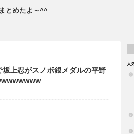
まとめたよ～^^
人
で坂上忍がスノボ銀メダルの平野
wwwwwww