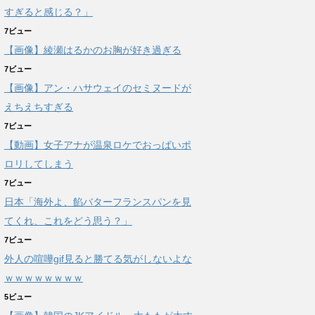
すぎると感じる？」
7ビュー
【画像】綾瀬はるかのお胸が好き過ぎる
7ビュー
【画像】アン・ハサウェイのセミヌードが
えちえちすぎる
7ビュー
【動画】女子アナが温泉ロケでおっぱいポ
ロリしてしまう
7ビュー
日本「海外よ、餡バターフランスパンを見
てくれ、これをどう思う？」
7ビュー
外人の喧嘩gif見ると勝てる気がしないよな
ｗｗｗｗｗｗｗｗ
5ビュー