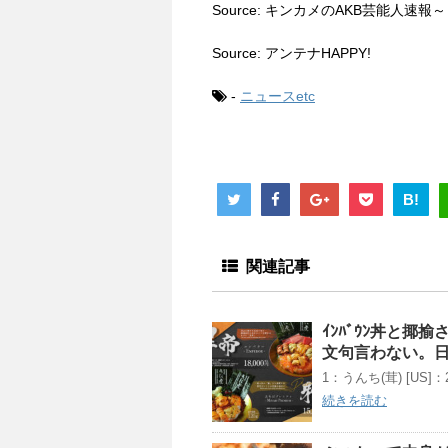
Source: キンカメのAKB芸能人速
Source: アンテナHAPPY!
-
ニュースetc
B!
関連記事
ｲﾝﾊﾞｳﾝ丼と
文句言わない。
1：うんち(茸) [US]：202
続きを読む