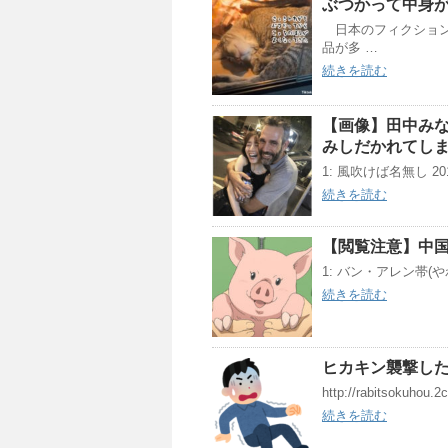
ぶつかって中身
日本のフィクション
品が多 …
続きを読む
【画像】田中み
みしだかれてし
1: 風吹けば名無し 2019/1
続きを読む
【閲覧注意】中
1: バン・アレン帯(やわらか
続きを読む
ヒカキン襲撃した
http://rabitsokuhou.2
続きを読む