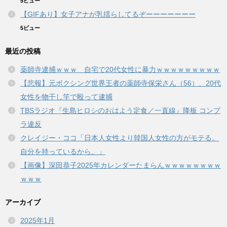
5ビュー
【GIFあり】女子アナが乳揺らしてるぞーーーーーーー
5ビュー
最近の投稿
薬師寺逮捕ｗｗｗ 自宅で20代女性に暴力ｗｗｗｗｗｗｗｗｗ
【悲報】元ボクシング世界王者の薬師寺保栄さん（56）、20代
女性を物干し竿で殴って逮捕
TBSラジオ『生島ヒロシのおはよう定食／一直線』降板 コンプ
ラ違反
クレイジー・ココ「日本人女性より韓国人女性の方がモテる。
自分を持っているから。」
【画像】深田恭子2025年カレンダーたまらんｗｗｗｗｗｗｗｗ
ｗｗｗ
アーカイブ
2025年1月