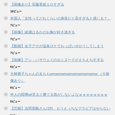
【画像あり】安藤美姫エロすぎる
10ビュー
外国人「女性ってどれくらいの身長だと高すぎると感じる？」
7ビュー
【画像】綾瀬はるかのお胸が好き過ぎる
7ビュー
【動画】女子アナが温泉ロケでおっぱいポロリしてしまう
7ビュー
【画像】アン・ハサウェイのセミヌードがえちえちすぎる
6ビュー
大林素子ちゃんの太ももwmwmwmwmwmwmwmwmw （※画
像あり）
6ビュー
外人の喧嘩gif見ると勝てる気がしないよなｗｗｗｗｗｗｗｗ
5ビュー
【悲報】吉岡里帆さん(28)、もうえっちなグラビアはやらない