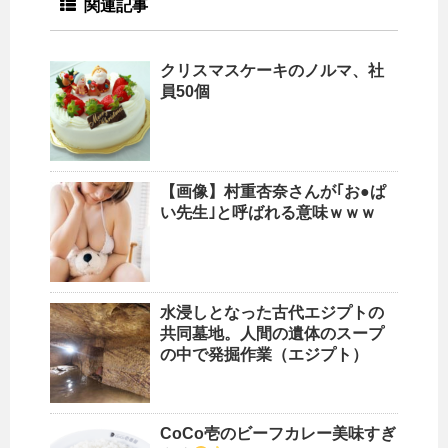
関連記事
クリスマスケーキのノルマ、社
員50個
【画像】村重杏奈さんが｢お●ぱ
い先生｣と呼ばれる意味‍ｗｗｗ
水浸しとなった古代エジプトの
共同墓地。人間の遺体のスープ
の中で発掘作業（エジプト）
CoCo壱のビーフカレー美味すぎ