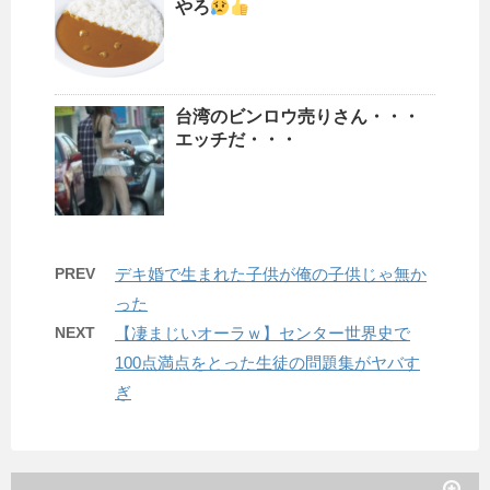
やろ
台湾のビンロウ売りさん・・・
エッチだ・・・
PREV
デキ婚で生まれた子供が俺の子供じゃ無か
った
NEXT
【凄まじいオーラｗ】センター世界史で
100点満点をとった生徒の問題集がヤバす
ぎ