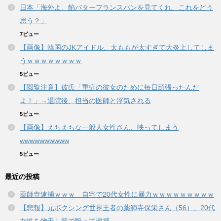
日本「海外よ、餡バターフランスパンを見てくれ、これをどう
思う？」
7ビュー
【画像】韓国のJKアイドル、太ももが太すぎて大炎上してしま
うｗｗｗｗｗｗｗｗ
5ビュー
【閲覧注意】彼氏「重症の彼女のために毎日頑張ったんだ
よ！」→退院後、担当の医師と浮気される
5ビュー
【画像】えちえちな一般人女性さん、映ってしまう
wwwwwwwwww
5ビュー
最近の投稿
薬師寺逮捕ｗｗｗ 自宅で20代女性に暴力ｗｗｗｗｗｗｗｗｗ
【悲報】元ボクシング世界王者の薬師寺保栄さん（56）、20代