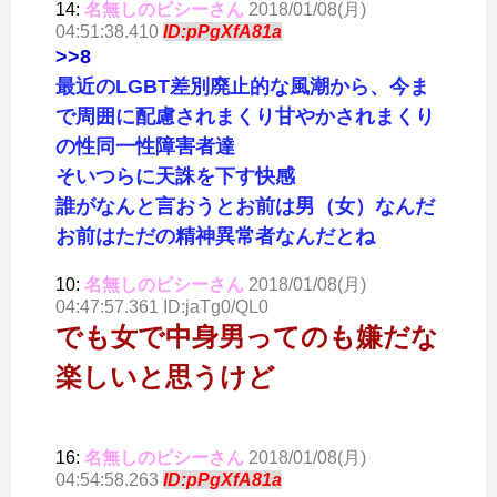
14:
名無しのピシーさん
2018/01/08(月)
04:51:38.410
ID:pPgXfA81a
>>8
最近のLGBT差別廃止的な風潮から、今ま
で周囲に配慮されまくり甘やかされまくり
の性同一性障害者達
そいつらに天誅を下す快感
誰がなんと言おうとお前は男（女）なんだ
お前はただの精神異常者なんだとね
10:
名無しのピシーさん
2018/01/08(月)
04:47:57.361 ID:jaTg0/QL0
でも女で中身男ってのも嫌だな
楽しいと思うけど
16:
名無しのピシーさん
2018/01/08(月)
04:54:58.263
ID:pPgXfA81a