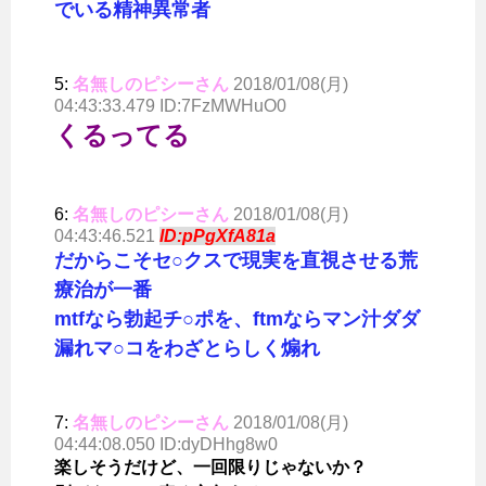
でいる精神異常者
5:
名無しのピシーさん
2018/01/08(月)
04:43:33.479 ID:7FzMWHuO0
くるってる
6:
名無しのピシーさん
2018/01/08(月)
04:43:46.521
ID:pPgXfA81a
だからこそセ○クスで現実を直視させる荒
療治が一番
mtfなら勃起チ○ポを、ftmならマン汁ダダ
漏れマ○コをわざとらしく煽れ
7:
名無しのピシーさん
2018/01/08(月)
04:44:08.050 ID:dyDHhg8w0
楽しそうだけど、一回限りじゃないか？