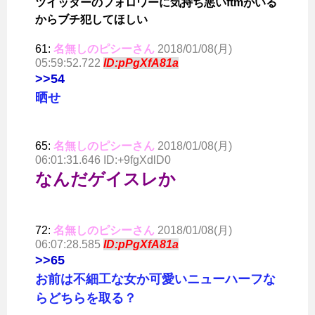
ツイッターのフォロワーに気持ち悪いftmがいる
からブチ犯してほしい
61:
名無しのピシーさん
2018/01/08(月)
05:59:52.722
ID:pPgXfA81a
>>54
晒せ
65:
名無しのピシーさん
2018/01/08(月)
06:01:31.646 ID:+9fgXdlD0
なんだゲイスレか
72:
名無しのピシーさん
2018/01/08(月)
06:07:28.585
ID:pPgXfA81a
>>65
お前は不細工な女か可愛いニューハーフな
らどちらを取る？