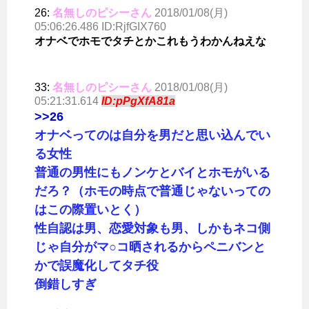
26:
名無しのピシーさん
2018/01/08(月)
05:06:26.486 ID:RjfGIX760
オナベでホモでタチとかこれもうわかんねえな
33:
名無しのピシーさん
2018/01/08(月)
05:21:31.614
ID:pPgXfA81a
>>26
オナベってのは自分を男だと思い込んでい
る女性
普通の男性にもノンケとバイとホモがいる
だろ？（ホモの時点で普通じゃないっての
はこの際置いとく）
性自認は男、恋愛対象も男、しかもネコ側
じゃ自分がマ○コ晒されるからペニバンと
かで誤魔化してタチ役
倒錯しすぎ