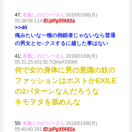
47:
名無しのピシーさん
2018/01/08(月)
05:38:56.114
ID:pPgXfA81a
>>40
俺みたいな一種の倒錯者じゃないなら普通
の男女とセ○クスするに越した事はない
41:
名無しのピシーさん
2018/01/08(月)
05:31:25.431 ID:TQmyXODkK
何で女の身体に男の意識の奴の
ファッションはホストかEXILE
の2パターンなんだろうな
キモヲタを舐めんな
50:
名無しのピシーさん
2018/01/08(月)
05:40:40.291
ID:pPgXfA81a