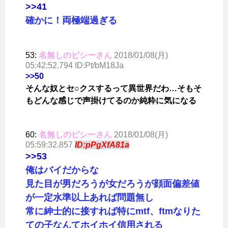
>>41
確かに！両極端過ぎる
53:
名無しのピシーさん
2018/01/08(月)
05:42:52.794 ID:Pt/bM18Ja
>>50
そんな奴とセ○クスするって異世界だわ…そもそ
もどんな感じで声掛けてるのか純粋に気になる
60:
名無しのピシーさん
2018/01/08(月)
05:59:32.857
ID:pPgXfA81a
>>53
俺はバイだからな
見た目が男だろうが女だろうが顔面偏差値
が一定水準以上あれば問題無し
常に紳士的に接すれば特にmtf、ftmなりた
ての子なんてホイホイ信用される