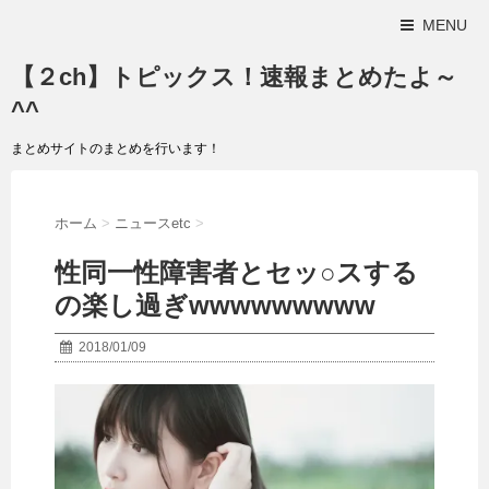
MENU
【２ch】トピックス！速報まとめたよ～
^^
まとめサイトのまとめを行います！
ホーム
>
ニュースetc
>
性同一性障害者とセッ○スする
の楽し過ぎwwwwwwwww
2018/01/09