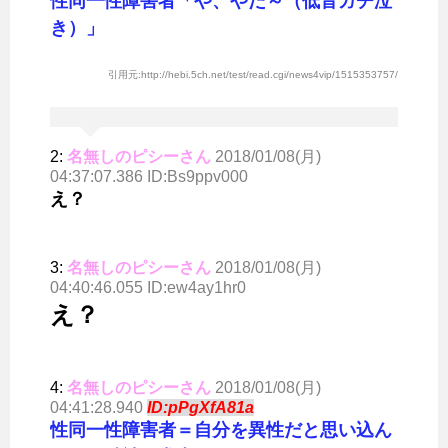
性同一性障害者「や、やだ～（低音ガチ泣
き）」
引用元:http://hebi.5ch.net/test/read.cgi/news4vip/1515353757/
2:
名無しのピシーさん
2018/01/08(月)
04:37:07.386 ID:Bs9ppv000
え？
3:
名無しのピシーさん
2018/01/08(月)
04:40:46.055 ID:ew4ay1hr0
え？
4:
名無しのピシーさん
2018/01/08(月)
04:41:28.940
ID:pPgXfA81a
性同一性障害者＝自分を異性だと思い込ん