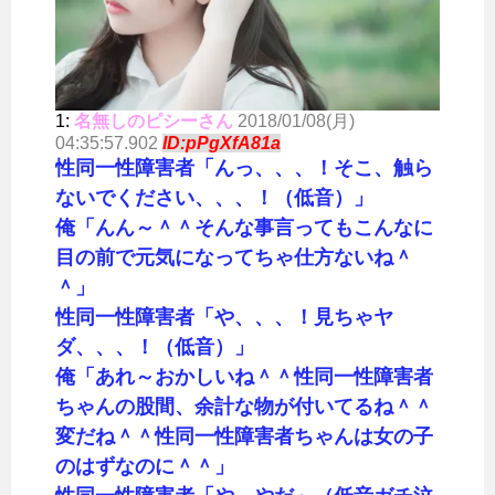
1:
名無しのピシーさん
2018/01/08(月)
04:35:57.902
ID:pPgXfA81a
性同一性障害者「んっ、、、！そこ、触ら
ないでください、、、！（低音）」
俺「んん～＾＾そんな事言ってもこんなに
目の前で元気になってちゃ仕方ないね＾
＾」
性同一性障害者「や、、、！見ちゃヤ
ダ、、、！（低音）」
俺「あれ～おかしいね＾＾性同一性障害者
ちゃんの股間、余計な物が付いてるね＾＾
変だね＾＾性同一性障害者ちゃんは女の子
のはずなのに＾＾」