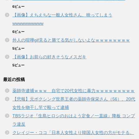
6ビュー
【画像】えちえちな一般人女性さん、映ってしまう
wwwwwwwwww
6ビュー
外人の喧嘩gif見ると勝てる気がしないよなｗｗｗｗｗｗｗｗ
5ビュー
【画像】お前らの好きそうなメスガキ
5ビュー
最近の投稿
薬師寺逮捕ｗｗｗ 自宅で20代女性に暴力ｗｗｗｗｗｗｗｗｗ
【悲報】元ボクシング世界王者の薬師寺保栄さん（56）、20代
女性を物干し竿で殴って逮捕
TBSラジオ『生島ヒロシのおはよう定食／一直線』降板 コンプ
ラ違反
クレイジー・ココ「日本人女性より韓国人女性の方がモテる。