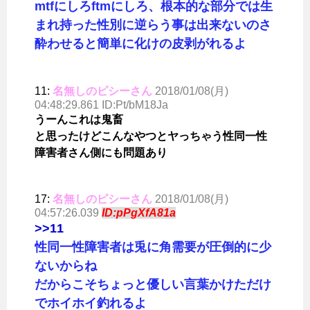
mtfにしろftmにしろ、根本的な部分では生
まれ持った性別に逆らう事は出来ないのさ
酔わせると簡単に化けの皮剥がれるよ
11:
名無しのピシーさん
2018/01/08(月)
04:48:29.861 ID:Pt/bM18Ja
うーんこれは鬼畜
と思ったけどこんなやつとヤっちゃう性同一性
障害者さん側にも問題あり
17:
名無しのピシーさん
2018/01/08(月)
04:57:26.039
ID:pPgXfA81a
>>11
性同一性障害者は兎に角需要が圧倒的に少
ないからね
だからこそちょっと優しい言葉かけただけ
でホイホイ釣れるよ