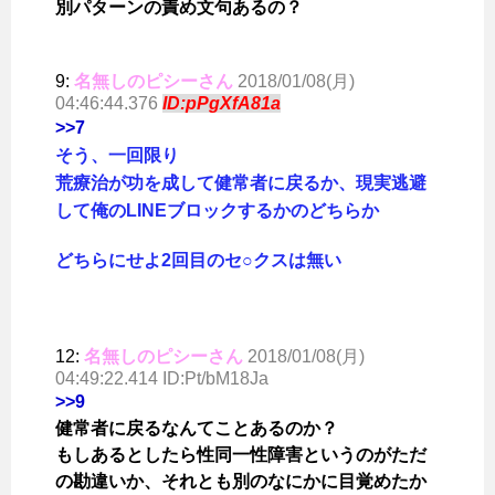
別パターンの責め文句あるの？
9:
名無しのピシーさん
2018/01/08(月)
04:46:44.376
ID:pPgXfA81a
>>7
そう、一回限り
荒療治が功を成して健常者に戻るか、現実逃避
して俺のLINEブロックするかのどちらか
どちらにせよ2回目のセ○クスは無い
12:
名無しのピシーさん
2018/01/08(月)
04:49:22.414 ID:Pt/bM18Ja
>>9
健常者に戻るなんてことあるのか？
もしあるとしたら性同一性障害というのがただ
の勘違いか、それとも別のなにかに目覚めたか