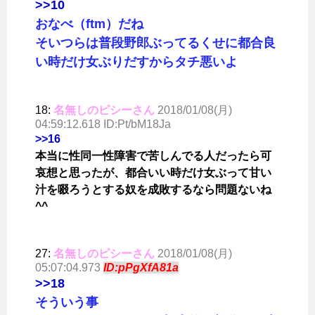
>>10
おなべ（ftm）だね
そいつらは普段野郎ぶってるくせに都合良
い時だけ女ぶりだすからタチ悪いよ
18:
名無しのピシーさん
2018/01/08(月)
04:59:12.618 ID:Pt/bM18Ja
>>16
本当に性同一性障害で苦しんでる人だったら可
哀想と思ったが、都合いい時だけ女ぶって甘い
汁を啜ろうとする奴を成敗するなら問題ないね
^^
27:
名無しのピシーさん
2018/01/08(月)
05:07:04.973
ID:pPgXfA81a
>>18
そういう事