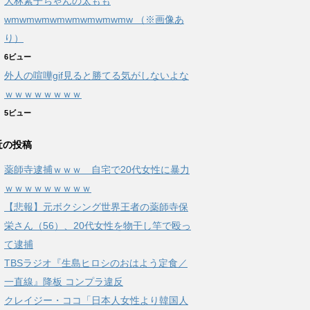
大林素子ちゃんの太もも
wmwmwmwmwmwmwmwmw （※画像あ
り）
6ビュー
外人の喧嘩gif見ると勝てる気がしないよな
ｗｗｗｗｗｗｗｗ
5ビュー
近の投稿
薬師寺逮捕ｗｗｗ 自宅で20代女性に暴力
ｗｗｗｗｗｗｗｗｗ
【悲報】元ボクシング世界王者の薬師寺保
栄さん（56）、20代女性を物干し竿で殴っ
て逮捕
TBSラジオ『生島ヒロシのおはよう定食／
一直線』降板 コンプラ違反
クレイジー・ココ「日本人女性より韓国人