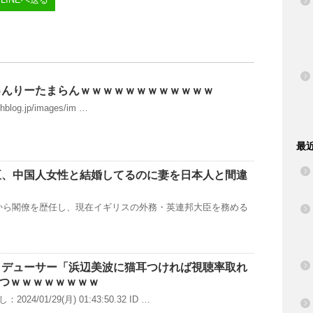
ゅんりーたまらんｗｗｗｗｗｗｗｗｗｗｗｗ
chblog.jp/images/im …
最
臣、中国人女性と結婚してるのに妻を日本人と間違
から閣僚を歴任し、現在イギリスの外務・英連邦大臣を務める
ロデューサー「浜辺美波に猫耳つければ視聴率取れ
いつｗｗｗｗｗｗｗｗ
4/01/29(月) 01:43:50.32 ID …