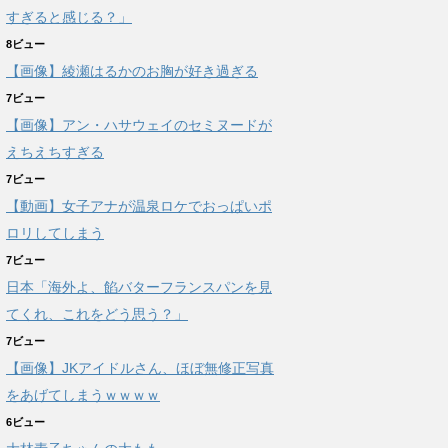
すぎると感じる？」
8ビュー
【画像】綾瀬はるかのお胸が好き過ぎる
7ビュー
【画像】アン・ハサウェイのセミヌードが
えちえちすぎる
7ビュー
【動画】女子アナが温泉ロケでおっぱいポ
ロリしてしまう
7ビュー
日本「海外よ、餡バターフランスパンを見
てくれ、これをどう思う？」
7ビュー
【画像】JKアイドルさん、ほぼ無修正写真
をあげてしまうｗｗｗｗ
6ビュー