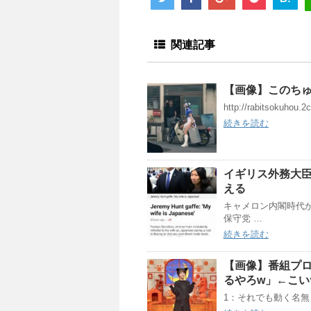
関連記事
【画像】このち
http://rabitsokuhou.2
続きを読む
イギリス外務大
える
キャメロン内閣時代
保守党 …
続きを読む
【画像】番組プ
るやろw」←こ
1：それでも動く名無し：202