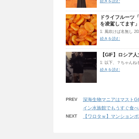
続きを読む
ドライフルーツ
を凌駕してます
1: 風吹けば名無し 2020/1
続きを読む
【GIF】ロシア
1: 以下、？ちゃんねるか
続きを読む
PREV
深海生物マニアはマストG
イン水族館でもうすぐ食べ
NEXT
【ワロタｗ】マンションポ