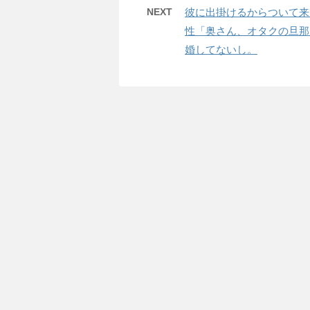
NEXT
彼に出掛けるからついて来
性「奥さん、オタクの旦那
婚してないし。