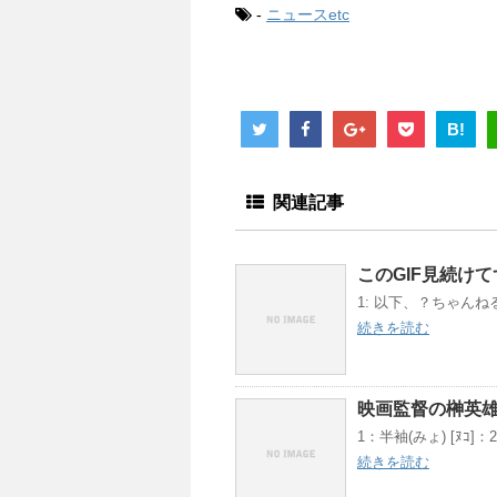
-
ニュースetc
B!
関連記事
このGIF見続け
1: 以下、？ちゃんねるか
続きを読む
映画監督の榊英
1：半袖(みょ) [ﾇｺ]：202
続きを読む