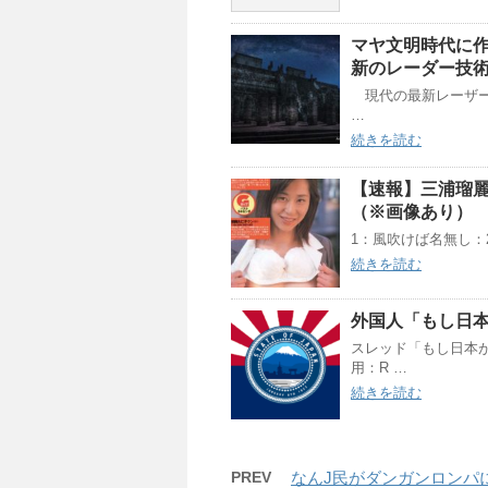
マヤ文明時代に作
新のレーダー技
現代の最新レーザー技
…
続きを読む
【速報】三浦瑠
（※画像あり）
1：風吹けば名無し：2023
続きを読む
外国人「もし日
スレッド「もし日本
用：R …
続きを読む
PREV
なんJ民がダンガンロンパ