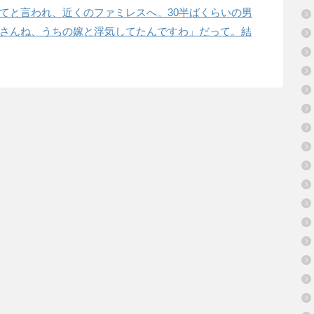
てと言われ、近くのファミレスへ。30半ばくらいの男
さんね、うちの嫁と浮気してたんですわ」だって。結