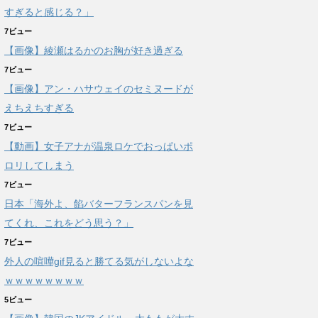
すぎると感じる？」
7ビュー
【画像】綾瀬はるかのお胸が好き過ぎる
7ビュー
【画像】アン・ハサウェイのセミヌードが
えちえちすぎる
7ビュー
【動画】女子アナが温泉ロケでおっぱいポ
ロリしてしまう
7ビュー
日本「海外よ、餡バターフランスパンを見
てくれ、これをどう思う？」
7ビュー
外人の喧嘩gif見ると勝てる気がしないよな
ｗｗｗｗｗｗｗｗ
5ビュー