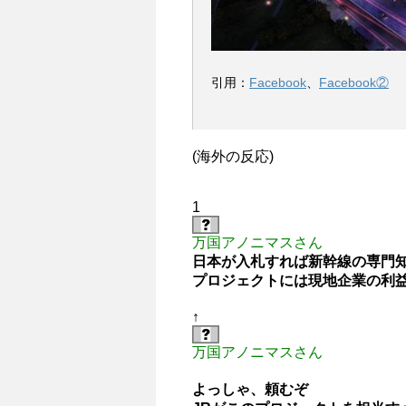
引用：
Facebook
、
Facebook②
(海外の反応)
1
万国アノニマスさん
日本が入札すれば新幹線の専門
プロジェクトには現地企業の利
↑
万国アノニマスさん
よっしゃ、頼むぞ