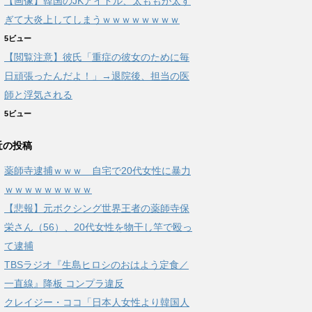
【画像】韓国のJKアイドル、太ももが太す
ぎて大炎上してしまうｗｗｗｗｗｗｗｗ
5ビュー
【閲覧注意】彼氏「重症の彼女のために毎
日頑張ったんだよ！」→退院後、担当の医
師と浮気される
5ビュー
近の投稿
薬師寺逮捕ｗｗｗ 自宅で20代女性に暴力
ｗｗｗｗｗｗｗｗｗ
【悲報】元ボクシング世界王者の薬師寺保
栄さん（56）、20代女性を物干し竿で殴っ
て逮捕
TBSラジオ『生島ヒロシのおはよう定食／
一直線』降板 コンプラ違反
クレイジー・ココ「日本人女性より韓国人