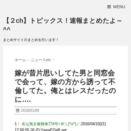
MENU
【２ch】トピックス！速報まとめたよ～
^^
まとめサイトのまとめを行います！
ホーム
>
ニュースetc
>
嫁が昔片思いしてた男と同窓会
で会って、嫁の方から誘って不
倫してた。俺とはレスだったの
に….
2018/01/08
1：
名も無き被検体774号+＠＼(^o^)／
:2016/04/10(日)
17:00:55.26 ID:
YwoaEQaB.net