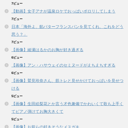
7ビュー
【動画】女子アナが温泉ロケでおっぱいポロリしてしまう
7ビュー
日本「海外よ、餡バターフランスパンを見てくれ、これをどう
思う？」
7ビュー
【画像】綾瀬はるかのお胸が好き過ぎる
6ビュー
【画像】アン・ハサウェイのセミヌードがえちえちすぎる
6ビュー
【画像】鷲見玲奈さん、筋トレと見せかけておっぱいを見せつ
ける
5ビュー
【画像】生田絵梨花とか言う才色兼備でかわいくて歌も上手く
てピアノ弾けてお胸大きくて
5ビュー
【画像】お前らの好きそうなメスガキ