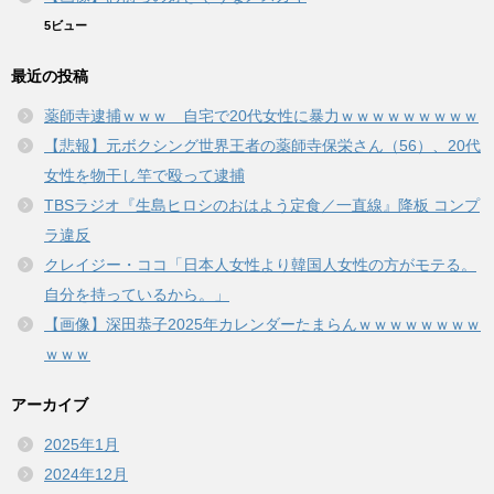
5ビュー
最近の投稿
薬師寺逮捕ｗｗｗ 自宅で20代女性に暴力ｗｗｗｗｗｗｗｗｗ
【悲報】元ボクシング世界王者の薬師寺保栄さん（56）、20代
女性を物干し竿で殴って逮捕
TBSラジオ『生島ヒロシのおはよう定食／一直線』降板 コンプ
ラ違反
クレイジー・ココ「日本人女性より韓国人女性の方がモテる。
自分を持っているから。」
【画像】深田恭子2025年カレンダーたまらんｗｗｗｗｗｗｗｗ
ｗｗｗ
アーカイブ
2025年1月
2024年12月