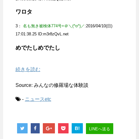
ワロタ
3：
名も無き被検体774号+＠＼(^o^)／
:2016/04/10(日)
17:01:38.25 ID:
m3r8zQvL.net
めでたしめでたし
続きを読む
Source: みんなの修羅場な体験談
-
ニュースetc
B!
LINEへ送る