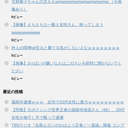
大林素子ちゃんの太ももwmwmwmwmwmwmwmwmw （※画
像あり）
6ビュー
【画像】えちえちな一般人女性さん、映ってしまう
wwwwwwwwww
6ビュー
外人の喧嘩gif見ると勝てる気がしないよなｗｗｗｗｗｗｗｗ
5ビュー
【画像】お○ぱいが嫌いな人はこのスレを絶対に開かないでく
ださい
5ビュー
最近の投稿
薬師寺逮捕ｗｗｗ 自宅で20代女性に暴力ｗｗｗｗｗｗｗｗｗ
【悲報】元ボクシング世界王者の薬師寺保栄さん（56）、20代
女性を物干し竿で殴って逮捕
TBSラジオ『生島ヒロシのおはよう定食／一直線』降板 コンプ