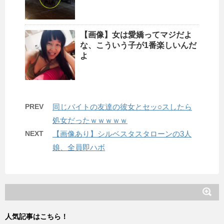
【画像】女は愛嬌ってマジだよ
な、こういう子が1番楽しいんだ
よ
PREV
同じバイトの友達の彼女とセッ○スしたら
処女だったｗｗｗｗｗ
NEXT
【画像あり】シルベスタスタローンの3人
娘、全員即ハボ
人気記事はこちら！