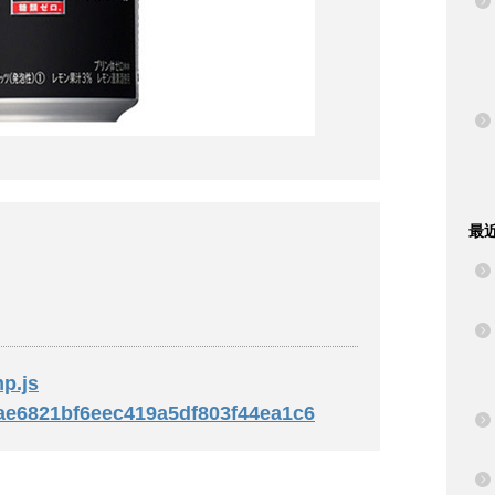
最
mp.js
28ae6821bf6eec419a5df803f44ea1c6