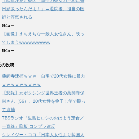
【閲覧注意】彼氏「重症の彼女のために毎
日頑張ったんだよ！」→退院後、担当の医
師と浮気される
5ビュー
【画像】えちえちな一般人女性さん、映っ
てしまうwwwwwwwwww
5ビュー
近の投稿
薬師寺逮捕ｗｗｗ 自宅で20代女性に暴力
ｗｗｗｗｗｗｗｗｗ
【悲報】元ボクシング世界王者の薬師寺保
栄さん（56）、20代女性を物干し竿で殴っ
て逮捕
TBSラジオ『生島ヒロシのおはよう定食／
一直線』降板 コンプラ違反
クレイジー・ココ「日本人女性より韓国人