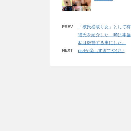
PREV
「彼氏横取り女」として有
彼氏を紹介した....噂は
私は復讐する事にした。
NEXT
ps4が楽しすぎてやばい