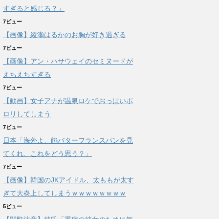
すぎると感じる？」
7ビュー
【画像】綾瀬はるかのお胸が好き過ぎる
7ビュー
【画像】アン・ハサウェイのセミヌードが
えちえちすぎる
7ビュー
【動画】女子アナが温泉ロケでおっぱいポ
ロリしてしまう
7ビュー
日本「海外よ、餡バターフランスパンを見
てくれ、これをどう思う？」
7ビュー
【画像】韓国のJKアイドル、太ももが太す
ぎて大炎上してしまうｗｗｗｗｗｗｗｗ
5ビュー