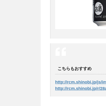
こちらもおすすめ
http://rcm.shinobi.jp/js/i
http://rcm.shinobi.jp/r/