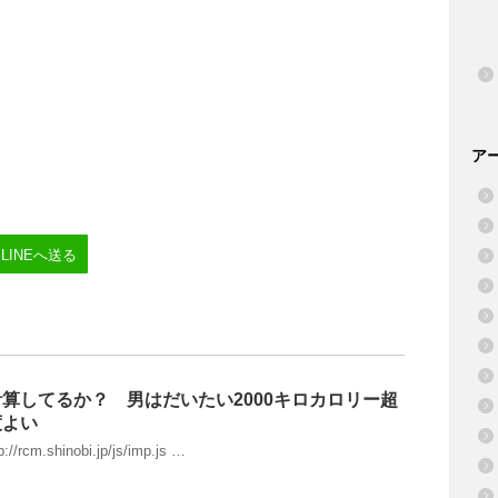
ア
LINEへ送る
算してるか？ 男はだいたい2000キロカロリー超
度よい
m.shinobi.jp/js/imp.js …