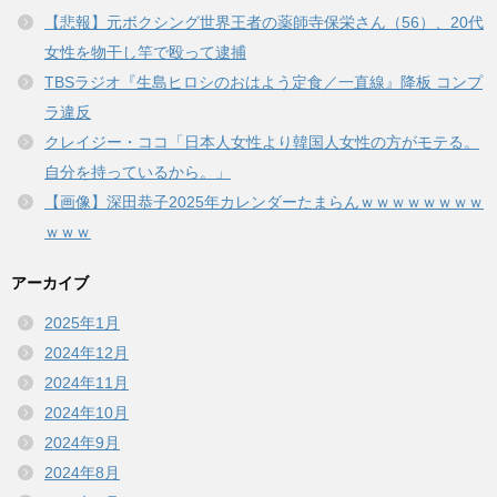
【悲報】元ボクシング世界王者の薬師寺保栄さん（56）、20代
女性を物干し竿で殴って逮捕
TBSラジオ『生島ヒロシのおはよう定食／一直線』降板 コンプ
ラ違反
クレイジー・ココ「日本人女性より韓国人女性の方がモテる。
自分を持っているから。」
【画像】深田恭子2025年カレンダーたまらんｗｗｗｗｗｗｗｗ
ｗｗｗ
アーカイブ
2025年1月
2024年12月
2024年11月
2024年10月
2024年9月
2024年8月