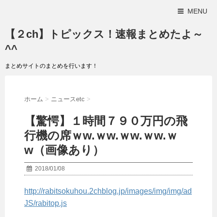
MENU
【２ch】トピックス！速報まとめたよ～
^^
まとめサイトのまとめを行います！
ホーム
>
ニュースetc
>
【驚愕】１時間７９０万円の飛
行機の席ｗw.ｗw.ｗw.ｗw.ｗ
w（画像あり）
2018/01/08
http://rabitsokuhou.2chblog.jp/images/img/img/ad
JS/rabitop.js