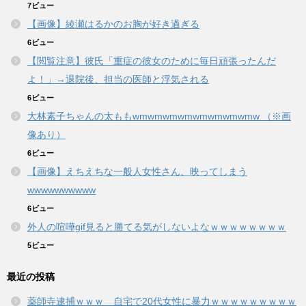
7ビュー
【画像】綾瀬はるかのお胸が好き過ぎる
6ビュー
【閲覧注意】彼氏「重症の彼女のために毎日頑張ったんだ
よ！」→退院後、担当の医師と浮気される
6ビュー
大林素子ちゃんの太ももwmwmwmwmwmwmwmwmw （※画
像あり）
6ビュー
【画像】えちえちな一般人女性さん、映ってしまう
wwwwwwwwww
6ビュー
外人の喧嘩gif見ると勝てる気がしないよなｗｗｗｗｗｗｗｗ
5ビュー
最近の投稿
薬師寺逮捕ｗｗｗ 自宅で20代女性に暴力ｗｗｗｗｗｗｗｗｗ