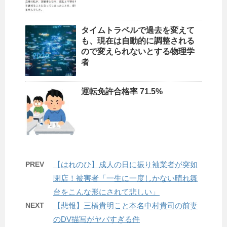
タイムトラベルで過去を変えて
も、現在は自動的に調整される
ので変えられないとする物理学
者
運転免許合格率 71.5%
PREV
【はれのひ】成人の日に振り袖業者が突如
閉店！被害者「一生に一度しかない晴れ舞
台をこんな形にされて悲しい」
NEXT
【悲報】三橋貴明こと本名中村貴司の前妻
のDV描写がヤバすぎる件