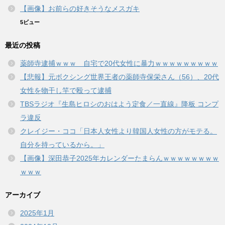
【画像】お前らの好きそうなメスガキ
5ビュー
最近の投稿
薬師寺逮捕ｗｗｗ 自宅で20代女性に暴力ｗｗｗｗｗｗｗｗｗ
【悲報】元ボクシング世界王者の薬師寺保栄さん（56）、20代
女性を物干し竿で殴って逮捕
TBSラジオ『生島ヒロシのおはよう定食／一直線』降板 コンプ
ラ違反
クレイジー・ココ「日本人女性より韓国人女性の方がモテる。
自分を持っているから。」
【画像】深田恭子2025年カレンダーたまらんｗｗｗｗｗｗｗｗ
ｗｗｗ
アーカイブ
2025年1月