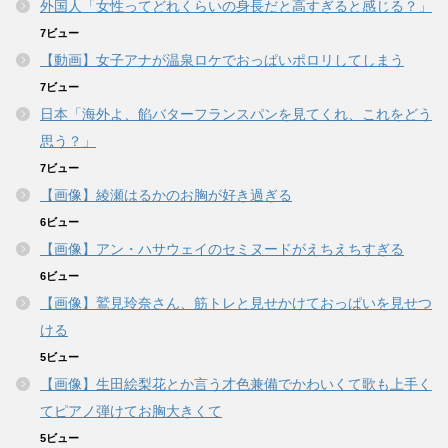
外国人「女性ってどれくらいの身長だと高すぎると感じる？」
7ビュー
【動画】女子アナが温泉ロケでおっぱいポロリしてしまう
7ビュー
日本「海外よ、餡バターフランスパンを見てくれ、これをどう
思う？」
7ビュー
【画像】綾瀬はるかのお胸が好き過ぎる
6ビュー
【画像】アン・ハサウェイのセミヌードがえちえちすぎる
6ビュー
【画像】鷲見玲奈さん、筋トレと見せかけておっぱいを見せつ
ける
5ビュー
【画像】生田絵梨花とか言う才色兼備でかわいくて歌も上手く
てピアノ弾けてお胸大きくて
5ビュー