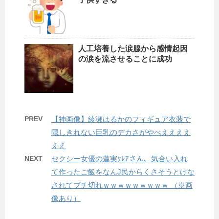
人工培養した涙腺から感情起因
の涙を流させることに成功
PREV
【神画像】綾瀬はるかのフィギュア衣装で
隠しきれない巨乳のデカさがやべええええ
ええ
NEXT
セクシー女優の蓮実ｸﾚｱさん、気合い入れ
て作ったご飯をなんJ民からくさそうとけな
されてブチ切れｗｗｗｗｗｗｗｗｗ （※画
像あり）