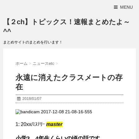
MENU
【２ch】トピックス！速報まとめたよ～
^^
まとめサイトのまとめを行います！
ホーム
>
ニュースetc
>
永遠に消えたクラスメートの存
在
2018/01/07
1:
20xx/ﾐｽﾃﾘｰ
master
小学3、4年生くらいの頃の話です。