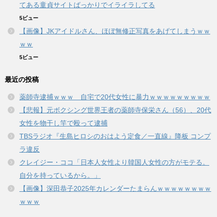
てある童貞サイトばっかりでイライラしてる
5ビュー
【画像】JKアイドルさん、ほぼ無修正写真をあげてしまうｗｗ
ｗｗ
5ビュー
最近の投稿
薬師寺逮捕ｗｗｗ 自宅で20代女性に暴力ｗｗｗｗｗｗｗｗｗ
【悲報】元ボクシング世界王者の薬師寺保栄さん（56）、20代
女性を物干し竿で殴って逮捕
TBSラジオ『生島ヒロシのおはよう定食／一直線』降板 コンプ
ラ違反
クレイジー・ココ「日本人女性より韓国人女性の方がモテる。
自分を持っているから。」
【画像】深田恭子2025年カレンダーたまらんｗｗｗｗｗｗｗｗ
ｗｗｗ