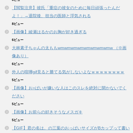
【閲覧注意】彼氏「重症の彼女のために毎日頑張ったんだ
よ！」→退院後、担当の医師と浮気される
8ビュー
【画像】綾瀬はるかのお胸が好き過ぎる
6ビュー
大林素子ちゃんの太ももwmwmwmwmwmwmwmwmw （※画
像あり）
6ビュー
外人の喧嘩gif見ると勝てる気がしないよなｗｗｗｗｗｗｗｗ
5ビュー
【画像】お○ぱいが嫌いな人はこのスレを絶対に開かないでく
ださい
5ビュー
【画像】お前らの好きそうなメスガキ
5ビュー
【GIF】君の名は。の三葉のおっぱいサイズがBカップって書い