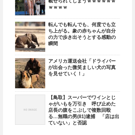
載せられてしまうｗｗｗｗｗｗ
ｗｗｗｗ
転んでも転んでも、何度でも立
ち上がる。象の赤ちゃんが自分
の力で歩き出そうとする感動の
瞬間
アメリカ運送会社「ドライバー
が出会った微笑ましい犬の写真
を見せていく！」
【鳥取】スーパーでワインとじ
ゃがいもを万引き 呼び止めた
店長の腹をこぶしで複数回殴
る…無職の男(81)逮捕 「店は出
ていない」と否認