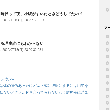
た時代って夜、小腹がすいたときどうしてたの？
9/11/10(日) 20:29:17.62 0 …
ア
ある理由誰にもわからない
2/07/18(月) 23:20:32.98 I …
っぱいｗ
は体の関係あったけど…正式に彼氏にするには①猫を
低ないとダメ…付き合ってられないわ！結局俺は浮気