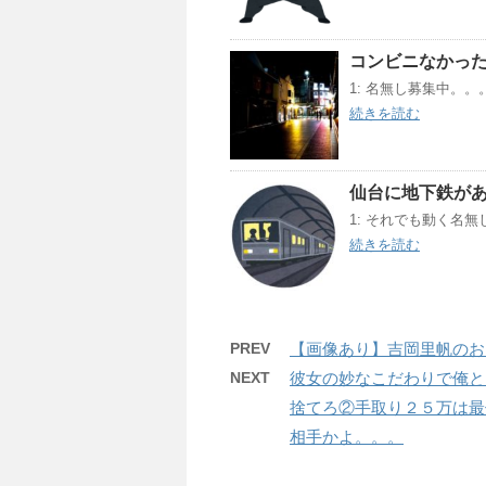
コンビニなかっ
1: 名無し募集中。。。 201
続きを読む
仙台に地下鉄が
1: それでも動く名無し 202
続きを読む
PREV
【画像あり】吉岡里帆のお
NEXT
彼女の妙なこだわりで俺と
捨てろ②手取り２５万は最
相手かよ。。。