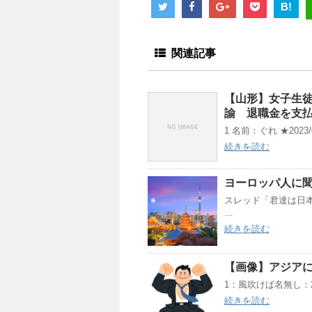
B!
関連記事
【山形】女子生徒
諭 退職金を支
1 名前：ぐれ ★2023/04/
続きを読む
ヨーロッパ人に
スレッド「君達は日本
…
続きを読む
【画像】アジア
1：風吹けば名無し：2019/0
続きを読む