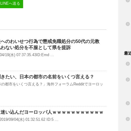
LINEへ送る
へのわいせつ行為で懲戒免職処分の50代の元教
払わない処分を不服として県を提訴
最
19(水) 07:37:35.43ID:Emd …
聞きたい、日本の都市の名前をいくつ言える？
の都市をいくつ言える？」海外フォーラムRedditでヨーロッ
に迷い込んだヨーロッパ人ｗｗｗｗｗｗｗｗｗｗｗ
9/04(水) 01:32:51.62 ID:5 …