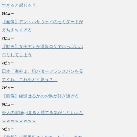
すぎると感じる？」
8ビュー
【画像】アン・ハサウェイのセミヌードが
えちえちすぎる
7ビュー
【動画】女子アナが温泉ロケでおっぱいポ
ロリしてしまう
7ビュー
日本「海外よ、餡バターフランスパンを見
てくれ、これをどう思う？」
7ビュー
【画像】綾瀬はるかのお胸が好き過ぎる
6ビュー
外人の喧嘩gif見ると勝てる気がしないよな
ｗｗｗｗｗｗｗｗ
5ビュー