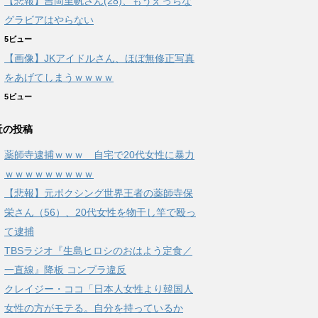
【悲報】吉岡里帆さん(28)、もうえっちな
グラビアはやらない
5ビュー
【画像】JKアイドルさん、ほぼ無修正写真
をあげてしまうｗｗｗｗ
5ビュー
近の投稿
薬師寺逮捕ｗｗｗ 自宅で20代女性に暴力
ｗｗｗｗｗｗｗｗｗ
【悲報】元ボクシング世界王者の薬師寺保
栄さん（56）、20代女性を物干し竿で殴っ
て逮捕
TBSラジオ『生島ヒロシのおはよう定食／
一直線』降板 コンプラ違反
クレイジー・ココ「日本人女性より韓国人
女性の方がモテる。自分を持っているか