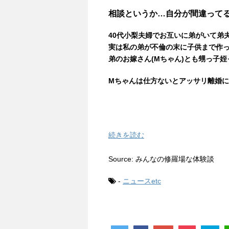
相談というか…自分が間違って
40代小梨夫婦でお互いに弟がいて弟
実は私の弟が不倫の末に子供まで作
弟のお嫁さん(Mちゃん)とも甥っ子
Mちゃんは仕方ないとアッサリ離婚
続きを読む
Source: みんなの修羅場な体験談
-
ニュースetc