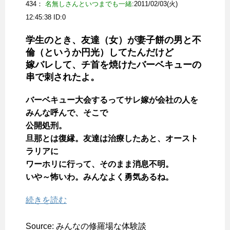
434：
名無しさんといつまでも一緒
:2011/02/03(火)
12:45:38 ID:
0
学生のとき、友達（女）が妻子餅の男と不
倫（というか円光）してたんだけど
嫁バレして、チ首を焼けたバーベキューの
串で刺されたよ。
バーベキュー大会するってサレ嫁が会社の人を
みんな呼んで、そこで
公開処刑。
旦那とは復縁。友達は治療したあと、オースト
ラリアに
ワーホリに行って、そのまま消息不明。
いや～怖いわ。みんなよく勇気あるね。
続きを読む
Source: みんなの修羅場な体験談