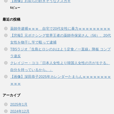
【画像】お前らの好きそうなメスガキ
5ビュー
最近の投稿
薬師寺逮捕ｗｗｗ 自宅で20代女性に暴力ｗｗｗｗｗｗｗｗｗ
【悲報】元ボクシング世界王者の薬師寺保栄さん（56）、20代
女性を物干し竿で殴って逮捕
TBSラジオ『生島ヒロシのおはよう定食／一直線』降板 コンプ
ラ違反
クレイジー・ココ「日本人女性より韓国人女性の方がモテる。
自分を持っているから。」
【画像】深田恭子2025年カレンダーたまらんｗｗｗｗｗｗｗｗ
ｗｗｗ
アーカイブ
2025年1月
2024年12月