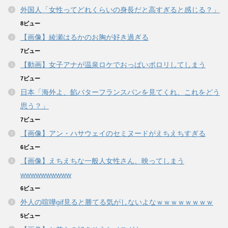
外国人「女性ってどれくらいの身長だと高すぎると感じる？」
8ビュー
【画像】綾瀬はるかのお胸が好き過ぎる
7ビュー
【動画】女子アナが温泉ロケでおっぱいポロリしてしまう
7ビュー
日本「海外よ、餡バターフランスパンを見てくれ、これをどう
思う？」
7ビュー
【画像】アン・ハサウェイのセミヌードがえちえちすぎる
6ビュー
【画像】えちえちな一般人女性さん、映ってしまう
wwwwwwwwww
6ビュー
外人の喧嘩gif見ると勝てる気がしないよなｗｗｗｗｗｗｗｗ
5ビュー