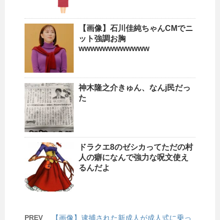
【画像】石川佳純ちゃんCMでニ
ット強調お胸
wwwwwwwwwwww
神木隆之介きゅん、なんj民だっ
た
ドラクエ8のゼシカってただの村
人の癖になんで強力な呪文使え
るんだよ
PREV
【画像】逮捕された新成人が成人式に乗っ