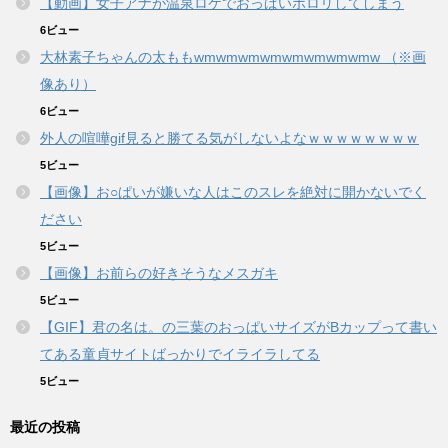
【動画】女子アナが温泉ロケでおっぱいポロリしてしまう
6ビュー
大林素子ちゃんの太ももwmwmwmwmwmwmwmwmw （※画
像あり）
6ビュー
外人の喧嘩gif見ると勝てる気がしないよなｗｗｗｗｗｗｗｗ
5ビュー
【画像】お○ぱいが嫌いな人はこのスレを絶対に開かないでく
ださい
5ビュー
【画像】お前らの好きそうなメスガキ
5ビュー
【GIF】君の名は。の三葉のおっぱいサイズがBカップって書い
てある童貞サイトばっかりでイライラしてる
5ビュー
最近の投稿