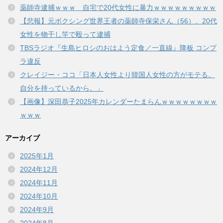
薬師寺逮捕ｗｗｗ 自宅で20代女性に暴力ｗｗｗｗｗｗｗｗｗ
【悲報】元ボクシング世界王者の薬師寺保栄さん（56）、20代
女性を物干し竿で殴って逮捕
TBSラジオ『生島ヒロシのおはよう定食／一直線』降板 コンプ
ラ違反
クレイジー・ココ「日本人女性より韓国人女性の方がモテる。
自分を持っているから。」
【画像】深田恭子2025年カレンダーたまらんｗｗｗｗｗｗｗｗ
ｗｗｗ
アーカイブ
2025年1月
2024年12月
2024年11月
2024年10月
2024年9月
2024年8月