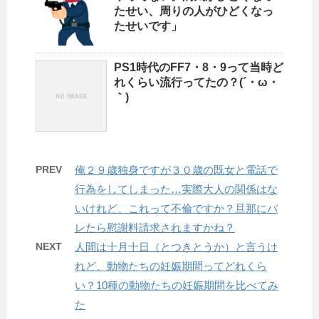
たせい、周りの人がひどくなっ
たせいです」
PS1時代のFF7・8・9って当時ど
れくらい流行ってたの？(´・ω・
｀)
PREV
俺２９歳独身ですが３０歳の既女と電話で
行為をしてしまった…実際大人の関係はな
いけれど、これって不倫ですか？旦那にバ
レたら慰謝料請求されますかね？
NEXT
人間は十月十日（とつきとうか）と言うけ
れど、動物たちの妊娠期間ってどれくら
い？10種の動物たちの妊娠期間を比べてみ
た