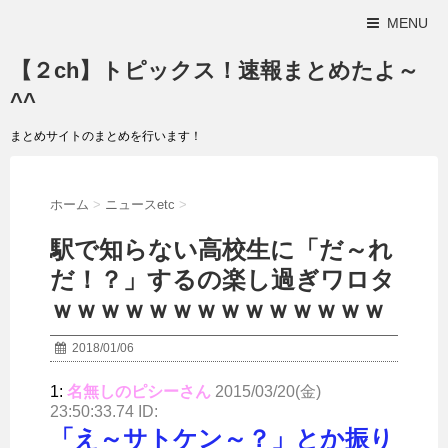
MENU
【２ch】トピックス！速報まとめたよ～
^^
まとめサイトのまとめを行います！
ホーム
>
ニュースetc
>
駅で知らない高校生に「だ～れ
だ！？」するの楽し過ぎワロタ
ｗｗｗｗｗｗｗｗｗｗｗｗｗｗ
2018/01/06
1:
名無しのピシーさん
2015/03/20(金)
23:50:33.74 ID:
「え～サトケン～？」とか振り