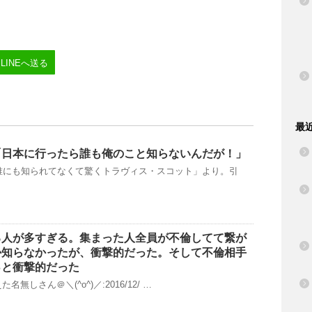
LINEへ送る
最
「日本に行ったら誰も俺のこと知らないんだが！」
誰にも知られてなくて驚くトラヴィス・スコット」より。引
る人が多すぎる。集まった人全員が不倫してて繋が
か知らなかったが、衝撃的だった。そして不倫相手
っと衝撃的だった
名無しさん＠＼(^o^)／:2016/12/ …