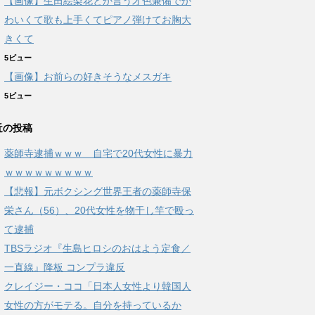
【画像】生田絵梨花とか言う才色兼備でか
わいくて歌も上手くてピアノ弾けてお胸大
きくて
5ビュー
【画像】お前らの好きそうなメスガキ
5ビュー
近の投稿
薬師寺逮捕ｗｗｗ 自宅で20代女性に暴力
ｗｗｗｗｗｗｗｗｗ
【悲報】元ボクシング世界王者の薬師寺保
栄さん（56）、20代女性を物干し竿で殴っ
て逮捕
TBSラジオ『生島ヒロシのおはよう定食／
一直線』降板 コンプラ違反
クレイジー・ココ「日本人女性より韓国人
女性の方がモテる。自分を持っているか