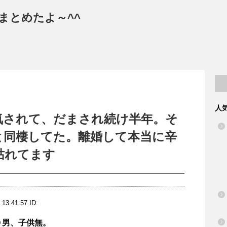
まとめたよ～^^
人
気されて、だまされ続け半年。そ
と同棲してた。離婚して本当に辛
枯れてます
 13:41:57 ID:
０男、子供無。