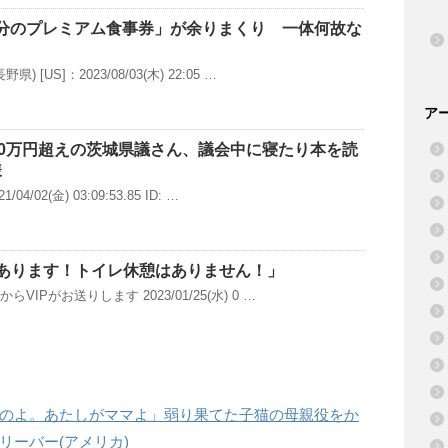
500分のプレミアム食事券」が余りまくり 一体何故な
 [US]：2023/08/03(木) 22:05 …
ア
00万円超えの茨城県議さん、議会中に寝たり本を読
様
4/02(金) 03:09:53.85 ID: …
あります！トイレ休憩はありません！」
らVIPがお送りします 2023/01/25(水) 0 …
のよ。あたしがママよ」弱り果てた子猫の母親役をか
リーバー(アメリカ)