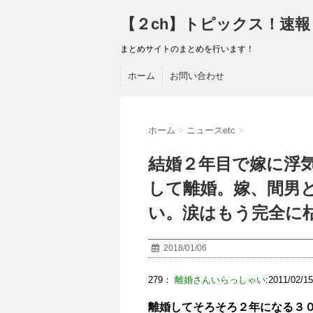
【２ch】トピックス！速報
まとめサイトのまとめを行います！
ホーム
お問い合わせ
ホーム
>
ニュースetc
>
結婚２年目で嫁に浮
して離婚。嫁、間男
い。涙はもう完全に
2018/01/06
279：
離婚さんいらっしゃい
:2011/02/15
離婚してそろそろ２年になる３