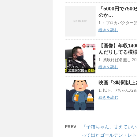
「5000円で7
のか…
1 ：プロカバクター(長野県)
続きを読む
【画像】年収14
んだりしてる模
1: 風吹けば名無し 2021/0
続きを読む
映画「3時間以上
1: 以下、?ちゃんねるか
続きを読む
PREV
「子猫ちゃん、甘えていい
って出たゴールデン・レト