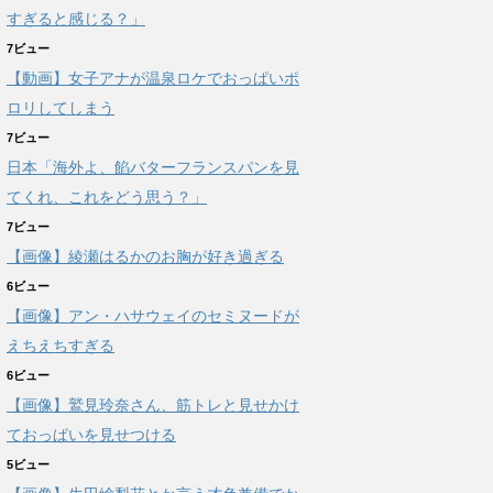
すぎると感じる？」
7ビュー
【動画】女子アナが温泉ロケでおっぱいポ
ロリしてしまう
7ビュー
日本「海外よ、餡バターフランスパンを見
てくれ、これをどう思う？」
7ビュー
【画像】綾瀬はるかのお胸が好き過ぎる
6ビュー
【画像】アン・ハサウェイのセミヌードが
えちえちすぎる
6ビュー
【画像】鷲見玲奈さん、筋トレと見せかけ
ておっぱいを見せつける
5ビュー