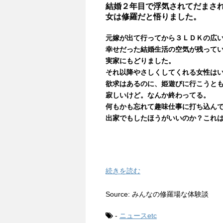
結婚２年目で浮気されてだまさ
女は修羅だと悟りました。
元嫁が出て行ってから３ＬＤＫの広
幸せだった結婚生活の空気が残って
実家にもどりました。
それ以降やさしくしてくれる女性は
欲求はあるのに、姫遊びに行こうと
寂しいけど。なんか終わってる。
何もかも忘れて趣味仕事に打ち込ん
出家でもしたほうがいいのか？これ
続きを読む
Source: みんなの修羅場な体験談
-
ニュースetc