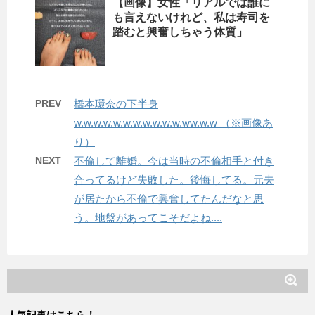
【画像】女性「リアルでは誰に
も言えないけれど、私は寿司を
踏むと興奮しちゃう体質」
PREV
橋本環奈の下半身
w.w.w.w.w.w.w.w.w.w.w.ww.w.w （※画像あ
り）
NEXT
不倫して離婚。今は当時の不倫相手と付き
合ってるけど失敗した。後悔してる。元夫
が居たから不倫で興奮してたんだなと思
う。地盤があってこそだよね....