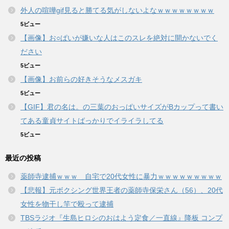
外人の喧嘩gif見ると勝てる気がしないよなｗｗｗｗｗｗｗｗ
5ビュー
【画像】お○ぱいが嫌いな人はこのスレを絶対に開かないでく
ださい
5ビュー
【画像】お前らの好きそうなメスガキ
5ビュー
【GIF】君の名は。の三葉のおっぱいサイズがBカップって書い
てある童貞サイトばっかりでイライラしてる
5ビュー
最近の投稿
薬師寺逮捕ｗｗｗ 自宅で20代女性に暴力ｗｗｗｗｗｗｗｗｗ
【悲報】元ボクシング世界王者の薬師寺保栄さん（56）、20代
女性を物干し竿で殴って逮捕
TBSラジオ『生島ヒロシのおはよう定食／一直線』降板 コンプ