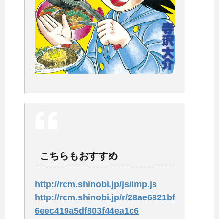
こちらもおすすめ
http://rcm.shinobi.jp/js/imp.js
http://rcm.shinobi.jp/r/28ae6821bf
6eec419a5df803f44ea1c6