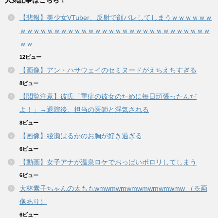
人気記事はこちら！
【悲報】美少女VTuber、反射で顔バレしてしまうｗｗｗｗｗｗ
ｗｗｗｗｗｗｗｗｗｗｗｗｗｗｗｗｗｗｗｗｗｗｗｗｗｗｗｗ
ｗｗ
12ビュー
【画像】アン・ハサウェイのセミヌードがえちえちすぎる
8ビュー
【閲覧注意】彼氏「重症の彼女のために毎日頑張ったんだ
よ！」→退院後、担当の医師と浮気される
8ビュー
【画像】綾瀬はるかのお胸が好き過ぎる
6ビュー
【動画】女子アナが温泉ロケでおっぱいポロリしてしまう
6ビュー
大林素子ちゃんの太ももwmwmwmwmwmwmwmwmw （※画
像あり）
6ビュー