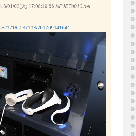
18/01/02(火) 17:08:19.66
MPJETd010.net
ames/371/G037133/20170914164/