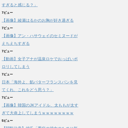
すぎると感じる？」
7ビュー
【画像】綾瀬はるかのお胸が好き過ぎる
7ビュー
【画像】アン・ハサウェイのセミヌードが
えちえちすぎる
7ビュー
【動画】女子アナが温泉ロケでおっぱいポ
ロリしてしまう
7ビュー
日本「海外よ、餡バターフランスパンを見
てくれ、これをどう思う？」
7ビュー
【画像】韓国のJKアイドル、太ももが太す
ぎて大炎上してしまうｗｗｗｗｗｗｗｗ
5ビュー