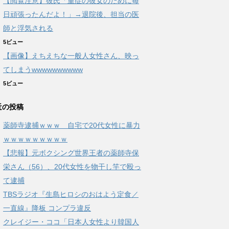
【閲覧注意】彼氏「重症の彼女のために毎
日頑張ったんだよ！」→退院後、担当の医
師と浮気される
5ビュー
【画像】えちえちな一般人女性さん、映っ
てしまうwwwwwwwwww
5ビュー
近の投稿
薬師寺逮捕ｗｗｗ 自宅で20代女性に暴力
ｗｗｗｗｗｗｗｗｗ
【悲報】元ボクシング世界王者の薬師寺保
栄さん（56）、20代女性を物干し竿で殴っ
て逮捕
TBSラジオ『生島ヒロシのおはよう定食／
一直線』降板 コンプラ違反
クレイジー・ココ「日本人女性より韓国人