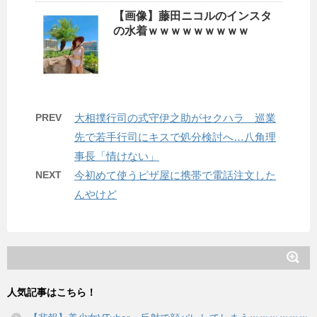
【画像】藤田ニコルのインスタ
の水着ｗｗｗｗｗｗｗｗｗ
PREV
大相撲行司の式守伊之助がセクハラ 巡業
先で若手行司にキスで処分検討へ…八角理
事長「情けない」
NEXT
今初めて使うピザ屋に携帯で電話注文した
んやけど
人気記事はこちら！