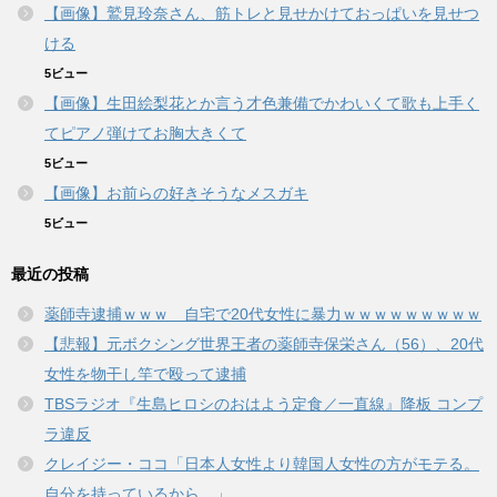
【画像】鷲見玲奈さん、筋トレと見せかけておっぱいを見せつ
ける
5ビュー
【画像】生田絵梨花とか言う才色兼備でかわいくて歌も上手く
てピアノ弾けてお胸大きくて
5ビュー
【画像】お前らの好きそうなメスガキ
5ビュー
最近の投稿
薬師寺逮捕ｗｗｗ 自宅で20代女性に暴力ｗｗｗｗｗｗｗｗｗ
【悲報】元ボクシング世界王者の薬師寺保栄さん（56）、20代
女性を物干し竿で殴って逮捕
TBSラジオ『生島ヒロシのおはよう定食／一直線』降板 コンプ
ラ違反
クレイジー・ココ「日本人女性より韓国人女性の方がモテる。
自分を持っているから。」