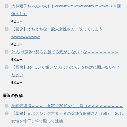
大林素子ちゃんの太ももwmwmwmwmwmwmwmwmw （※画
像あり）
6ビュー
【画像】えちえちな一般人女性さん、映ってしまう
wwwwwwwwww
6ビュー
外人の喧嘩gif見ると勝てる気がしないよなｗｗｗｗｗｗｗｗ
5ビュー
【画像】お○ぱいが嫌いな人はこのスレを絶対に開かないでく
ださい
5ビュー
最近の投稿
薬師寺逮捕ｗｗｗ 自宅で20代女性に暴力ｗｗｗｗｗｗｗｗｗ
【悲報】元ボクシング世界王者の薬師寺保栄さん（56）、20代
女性を物干し竿で殴って逮捕