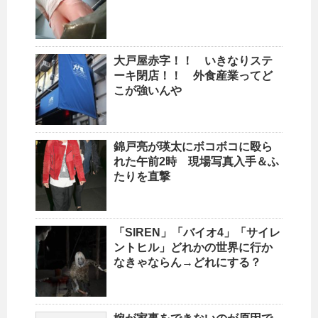
大戸屋赤字！！ いきなりステ
ーキ閉店！！ 外食産業ってど
こが強いんや
錦戸亮が瑛太にボコボコに殴ら
れた午前2時 現場写真入手＆ふ
たりを直撃
「SIREN」「バイオ4」「サイレ
ントヒル」どれかの世界に行か
なきゃならん→どれにする？