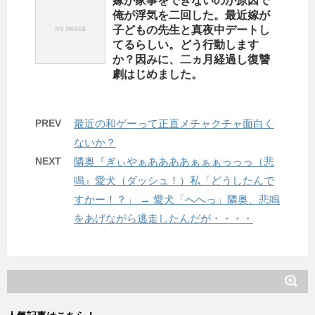
嫁が家事をできないのが原因で
俺が浮気を二回した。最近嫁が
子どもの先生と真夜中デートし
てるらしい。どう行動します
か？因みに、二ヵ月経過し復讐
劇はじめました。
PREV
最近の和ゲーって正直メチャクチャ面白く
ないか？
NEXT
隣奥『ぎぃやぁああああぁぁぁっっっ（悲
鳴』愛犬（ダッシュ！）私「どうしたんで
すかー！？」 → 愛犬「へへっ」隣奥、悲鳴
をあげながら逃走したんだが・・・・