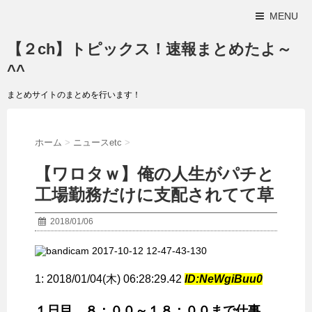
MENU
【２ch】トピックス！速報まとめたよ～
^^
まとめサイトのまとめを行います！
ホーム
>
ニュースetc
>
【ワロタｗ】俺の人生がパチと
工場勤務だけに支配されてて草
2018/01/06
1:
2018/01/04(木) 06:28:29.42
ID:NeWgiBuu0
１日目 ８：００～１８：００まで仕事