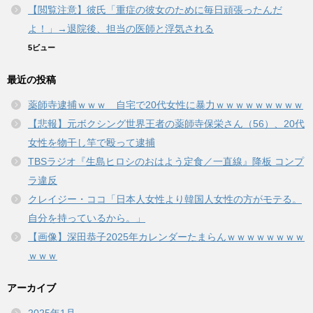
【閲覧注意】彼氏「重症の彼女のために毎日頑張ったんだ
よ！」→退院後、担当の医師と浮気される
5ビュー
最近の投稿
薬師寺逮捕ｗｗｗ 自宅で20代女性に暴力ｗｗｗｗｗｗｗｗｗ
【悲報】元ボクシング世界王者の薬師寺保栄さん（56）、20代
女性を物干し竿で殴って逮捕
TBSラジオ『生島ヒロシのおはよう定食／一直線』降板 コンプ
ラ違反
クレイジー・ココ「日本人女性より韓国人女性の方がモテる。
自分を持っているから。」
【画像】深田恭子2025年カレンダーたまらんｗｗｗｗｗｗｗｗ
ｗｗｗ
アーカイブ
2025年1月