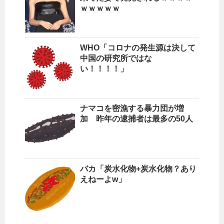
ｗｗｗｗｗ
WHO「コロナの発生源は決して
中国の研究所ではな
い！！！！」
ナマコを密漁する暴力団が増
加 昨年の逮捕者は最多の50人
バカ「炭水化物+炭水化物？あり
えねーよw」